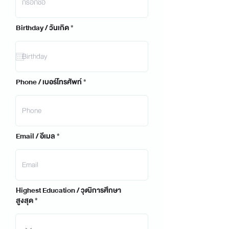
r
Birthday / วันเกิด
*
e
q
u
i
r
Phone / เบอร์โทรศัพท์
e
d
Email / อีเมล
Highest Education / วุฒิการศึกษา
สูงสุด