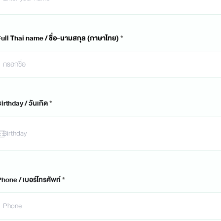
Full Thai name / ชื่อ-นามสกุล (ภาษาไทย)
r
irthday / วันเกิด
*
e
q
u
i
r
e
d
Phone / เบอร์โทรศัพท์