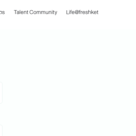
bs
Talent Community
Life@freshket