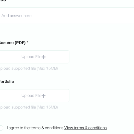
Resume (PDF)
Upload File
pload supported file (Max 15MB)
ortfolio
Upload File
pload supported file (Max 15MB)
I agree to the terms & conditions
View terms & conditions